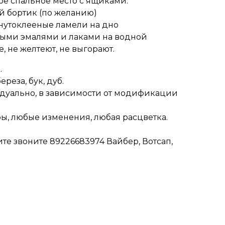
е спальное место с ящиками.
 бортик (по желанию)
нутоклееные ламели на дно
ными эмалями и лаками на водной
, не желтеют, не выгорают.
.
реза, бук, дуб.
дуально, в зависимости от модификации
ры, любые изменения, любая расцветка.
те звоните 89226683974 Вайбер, Вотсап,