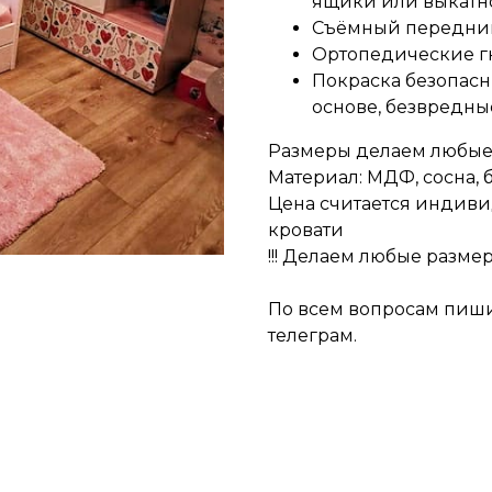
ящики или выкатно
Съёмный передний
Ортопедические г
Покраска безопас
основе, безвредные
Размеры делаем любые
Материал: МДФ, сосна, бе
Цена считается индиви
кровати
!!! Делаем любые разме
По всем вопросам пиши
телеграм.