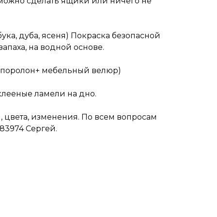
можно сделать ящики или ничего не
бука, дуба, ясеня) Покраска безопасной
запаха, на водной основе.
(поролон+ мебельный велюр)
лееные ламели на дно.
 цвета, изменения. По всем вопросам
83974 Сергей.