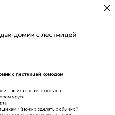
рдак-домик с лестницей
домик с лестницей комодом
ши, зашита частично крыша
тором ярусе
рта
ящиками (можно сделать с обычной