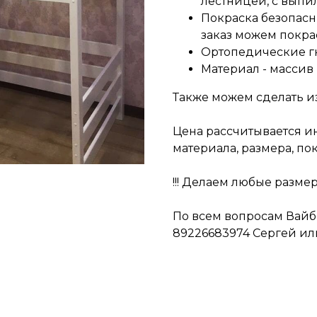
лестницей, с выпил
Покраска безопасн
заказ можем покра
Ортопедические г
Материал - массив
Также можем сделать из
Цена рассчитывается и
материала, размера, по
!!! Делаем любые разме
По всем вопросам Вайбе
89226683974 Сергей или