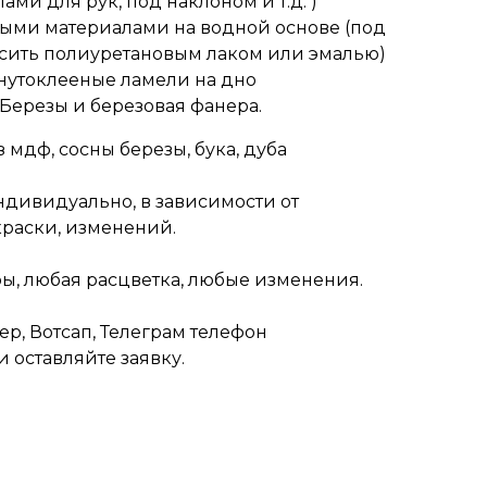
ами для рук, под наклоном и т.д. )
ыми материалами на водной основе (под
сить полиуретановым лаком или эмалью)
нутоклееные ламели на дно
 Березы и березовая фанера.
 мдф, сосны березы, бука, дуба
ндивидуально, в зависимости от
краски, изменений.
ры, любая расцветка, любые изменения.
р, Вотсап, Телеграм телефон
 оставляйте заявку.