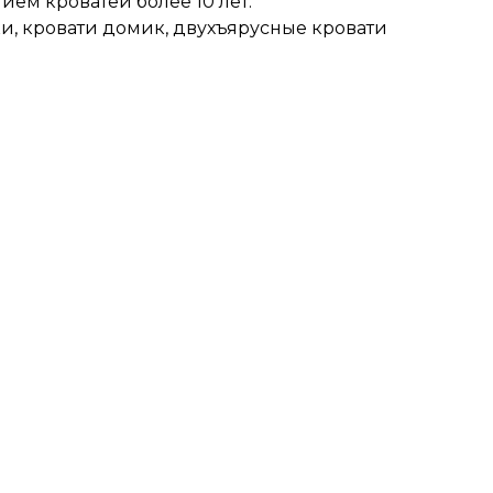
ем кроватей более 10 лет.
и, кровати домик, двухъярусные кровати