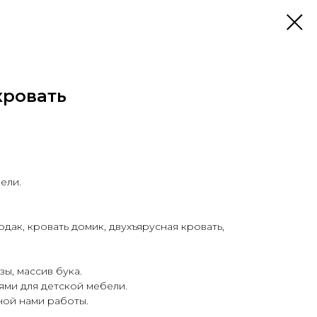
кровать
ели.
рдак, кровать домик, двухъярусная кровать,
ы, массив бука.
ями для детской мебели.
ой нами работы.