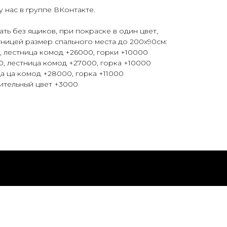
 нас в группе ВКонтакте.
ть без ящиков, при покраске в один цвет,
ницей размер спального места до 200х90см:
0, лестница комод +26000, горки +10000
0, лестница комод +27000, горка +10000
ца ца комод +28000, горка +11000
ительный цвет +3000