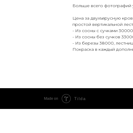
Больше всего фотографий у
Цена за двухъярусную крова
простой вертикальной лест
- Из сосны с сучками 3000
- Из сосны без сучков 3300
- Из березы 38000, лестни
Покраска в каждый дополн
Tilda
Made on