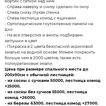
бортик с сеткой над ним
- Справа наверху и снизу сделано по окну
- Слева снизу глухая стенка
- Слева лестница комод с ящиками
- Ортопедические гнутоклееные ламели на
дно
- На все отверстия и винты подбираем
заглушки в цвет
- Покраска в 2 цвета безопасной акриловой
эмалью на водной основе. Можем покрасить
больше чем в 2000 цветов, также есть
полиуретановые эмали.
Цена при размере спального места до
200х90см с обычной лестницей:
- из сосны с сучками 50000, лестница комод
+25000,
- из сосны без сучков 55000, лестница
комод +26000,
- из березы 63000, лестница комод +27000.