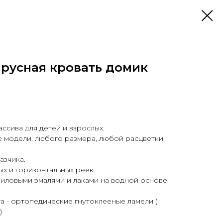
ярусная кровать домик
ссива для детей и взрослых.
 модели, любого размера, любой расцветки.
азчика.
ых и горизонтальных реек.
иловыми эмалями и лаками на водной основе,
а - ортопедические гнутоклееные ламели (
)