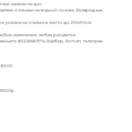
еные ламели на дно
алями и лаками на водной основе, безвредные,
а указана за спальное место до 200х90см.
 любые изменения, любая расцветка.
воните 89226683974 Вайбер, Вотсап, телеграм.
18000
+8500р.