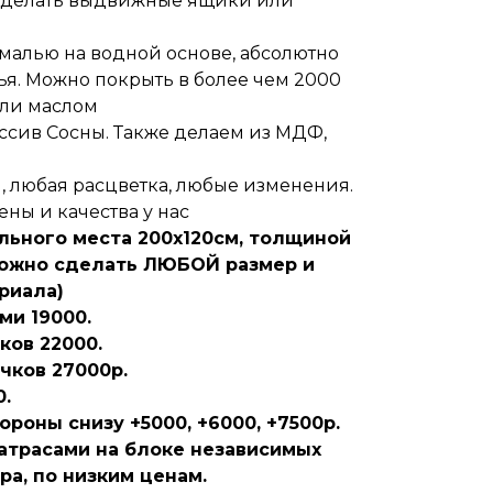
 сделать выдвижные ящики или
эмалью на водной основе, абсолютно
ья. Можно покрыть в более чем 2000
или маслом
ассив Сосны. Также делаем из МДФ,
 любая расцветка, любые изменения.
ны и качества у нас
льного места 200х120см, толщиной
можно сделать ЛЮБОЙ размер и
риала)
ми 19000.
ков 22000.
чков 27000р.
.
роны снизу +5000, +6000, +7500р.
атрасами на блоке независимых
ра, по низким ценам.