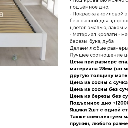
- Под кроватью можно
подъёмное дно.
- Покраска акриловой 
безопасной для здоров
цветов эмалью, лаком 
- Материал кровати - м
березы, бука, дуба.
Делаем любые размеры,
Лучшее соотношение це
Цена при размере спа
материала 28мм (но 
другую толщину мате
Цена из сосны с сучка
Цена из сосны без суч
Цена из березы без су
Подъемное дно +12000
Ящики 2шт с одной сто
Также комплектуем м
пружин, любого разме