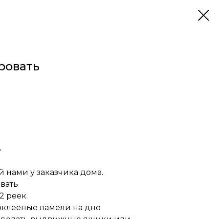
ровать
ь
 нами у заказчика дома.
вать
2 реек.
оклееные ламели на дно