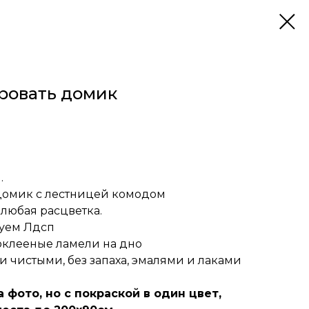
ровать домик
.
домик с лестницей комодом
любая расцветка.
зуем Лдсп
оклееные ламели на дно
и чистыми, без запаха, эмалями и лаками
 фото, но с покраской в один цвет,