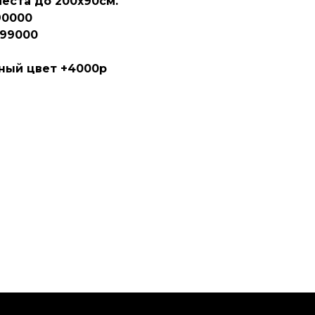
еста до 200х90см.
90000
 99000
ный цвет +4000р