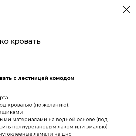
ко кровать
овать с лестницей комодом
рта
д кроватью (по желанию).
 ящиками
ыми материалами на водной основе (под
сить полиуретановым лаком или эмалью)
нутоклееные ламели на дно