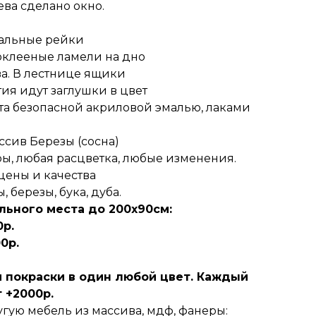
ева сделано окно.
кальные рейки
оклееные ламели на дно
ва. В лестнице ящики
тия идут заглушки в цвет
ета безопасной акриловой эмалью, лаками
ассив Березы (сосна)
ры, любая расцветка, любые изменения.
цены и качества
 березы, бука, дуба.
льного места до 200х90см:
0р.
0р.
м покраски в один любой цвет. Каждый
 +2000р.
угую мебель из массива, мдф, фанеры: