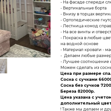
- На фасаде спереди сл
- Вертикальные борта
- Внизу в торцах верти
- Ортопедические гнут
- Лестница комод спра
- На все винты и отверс
- Покраска в любые цв
на водной основе
- Материал кровати - м
- ️ Делаем любые разме
- Лучшее соотношение 
Можем сделать из сосны,
Цена при размере спа
Сосна с сучками 6600
Сосна без сучков 7200
Береза 82000р.
Цена указана с учето
дополнительный цвет
! Также мы делаем и др